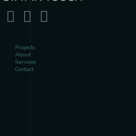
Projects
About
Services
Contact
{{playListTitle}}
pause
play